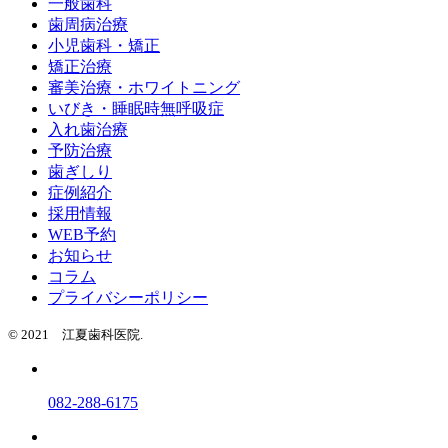
一般歯科
歯周病治療
小児歯科・矯正
矯正治療
審美治療・ホワイトニング
いびき・睡眠時無呼吸症
入れ歯治療
予防治療
歯ぎしり
症例紹介
採用情報
WEB予約
お知らせ
コラム
プライバシーポリシー
© 2021 江夏歯科医院.
082-288-6175