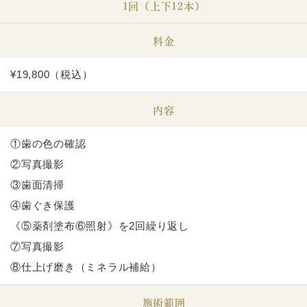
1回（上下12本）
料金
¥19,800（税込）
内容
①歯の色の確認
②写真撮影
③歯面清掃
④歯ぐき保護
《⑤薬剤塗布⑥照射》を2回繰り返し
⑦写真撮影
⑧仕上げ磨き（ミネラル補給）
施術範囲