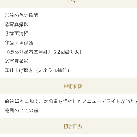
内容
①歯の色の確認
②写真撮影
③歯面清掃
④歯ぐき保護
《⑤薬剤塗布⑥照射》を2回繰り返し
⑦写真撮影
⑧仕上げ磨き（ミネラル補給）
施術範囲
前歯12本に加え、対象歯を増やしたメニューでライトが当た
範囲の全ての歯
照射回数