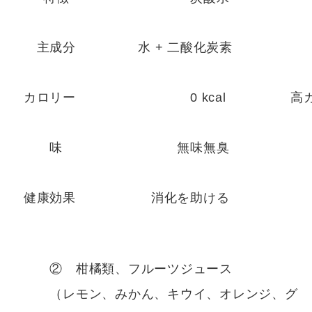
主成分
水 + 二酸化炭素
炭酸
カロリー
0 kcal
高カ
味
無味無臭
甘
健康効果
消化を助ける
糖分
② 柑橘類、フルーツジュース
（レモン、みかん、キウイ、オレンジ、グ