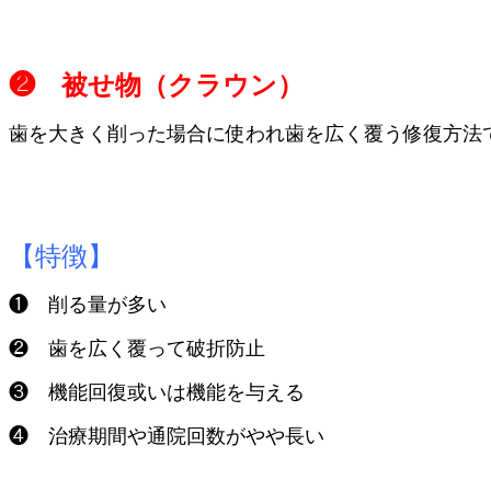
❷ 被せ物（クラウン）
歯を大きく削った場合に使われ歯を広く覆う修復方法
【特徴】
❶ 削る量が多い
❷ 歯を広く覆って破折防止
❸ 機能回復或いは機能を与える
❹ 治療期間や通院回数がやや長い