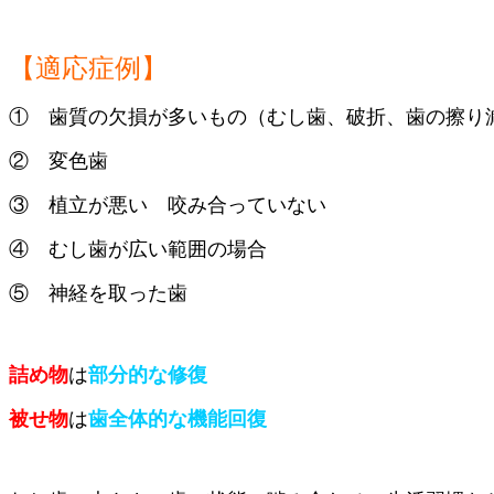
【適応症例】
① 歯質の欠損が多いもの（むし歯、破折、歯の擦り
② 変色歯
③ 植立が悪い 咬み合っていない
④ むし歯が広い範囲の場合
⑤ 神経を取った歯
詰め物
は
部分的な修復
被せ物
は
歯全体的な機能回復