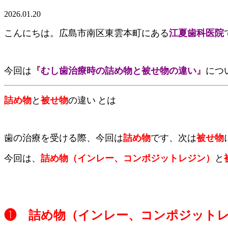
2026.01.20
こんにちは。広島市南区東雲本町にある
江夏歯科医院
今回は
『
むし歯治療時の
詰め物
と
被せ物
の違い
』
につ
詰め物
と
被せ物
の違い
とは
歯の治療を受ける際、今回は
詰め物
です、次は
被せ物
今回は、
詰め物（インレー、コンポジットレジン）
と
❶ 詰め物（インレー、コンポジット